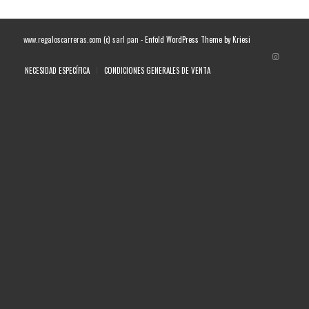
www.regaloscarreras.com (c) sarl pan -
Enfold WordPress Theme by Kriesi
NECESIDAD ESPECÍFICA
CONDICIONES GENERALES DE VENTA