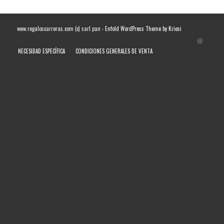
www.regaloscarreras.com (c) sarl pan -
Enfold WordPress Theme by Kriesi
NECESIDAD ESPECÍFICA
CONDICIONES GENERALES DE VENTA