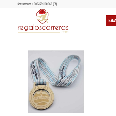
Contactanos : 0033564100963 (ES)
NATA