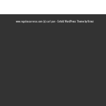
www.regaloscarreras.com (c) sarl pan -
Enfold WordPress Theme by Kriesi