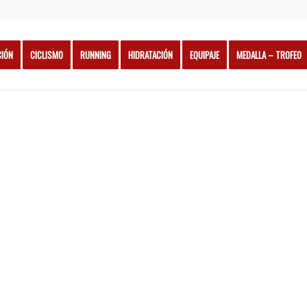
CIÓN
CICLISMO
RUNNING
HIDRATACIÓN
EQUIPAJE
MEDALLA – TROFEO