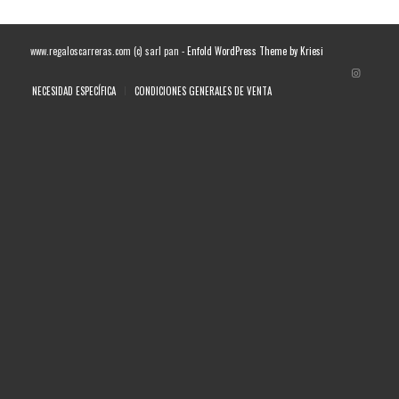
www.regaloscarreras.com (c) sarl pan -
Enfold WordPress Theme by Kriesi
NECESIDAD ESPECÍFICA
CONDICIONES GENERALES DE VENTA