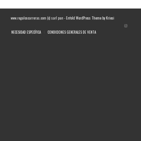
www.regaloscarreras.com (c) sarl pan -
Enfold WordPress Theme by Kriesi
NECESIDAD ESPECÍFICA
CONDICIONES GENERALES DE VENTA