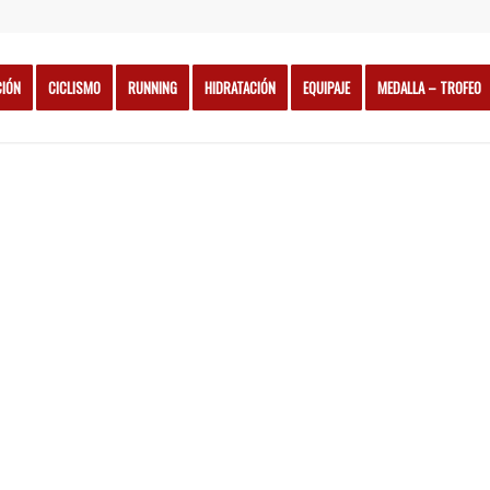
CIÓN
CICLISMO
RUNNING
HIDRATACIÓN
EQUIPAJE
MEDALLA – TROFEO