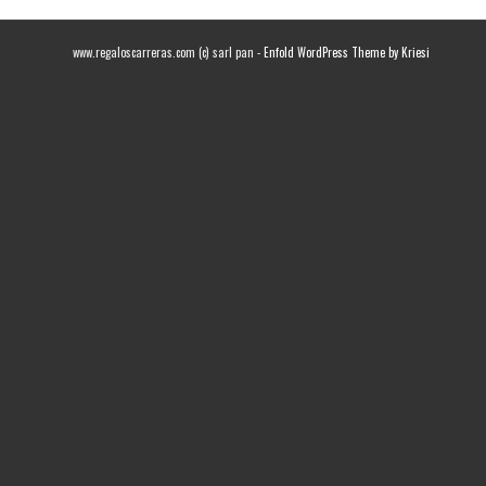
www.regaloscarreras.com (c) sarl pan -
Enfold WordPress Theme by Kriesi