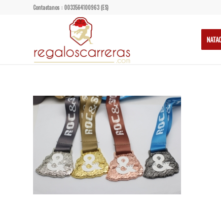
Contactanos : 0033564100963 (ES)
NATA