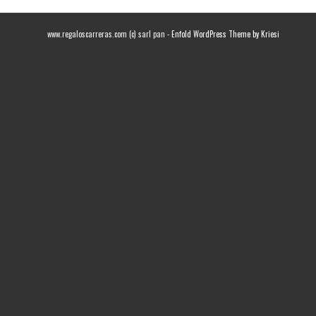
www.regaloscarreras.com (c) sarl pan -
Enfold WordPress Theme by Kriesi