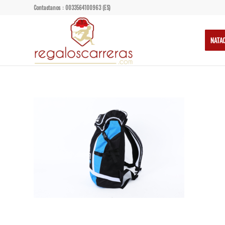
Contactanos : 0033564100963 (ES)
NATA