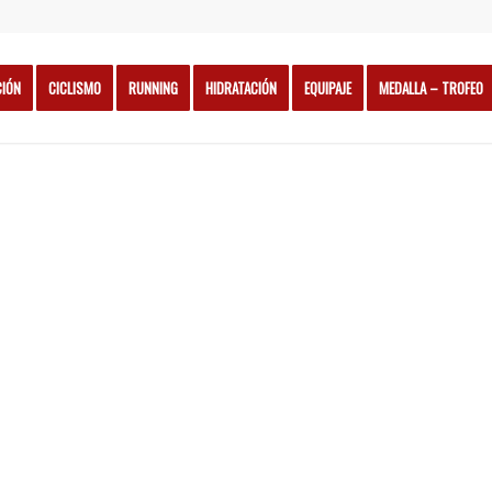
CIÓN
CICLISMO
RUNNING
HIDRATACIÓN
EQUIPAJE
MEDALLA – TROFEO