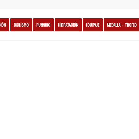
CIÓN
CICLISMO
RUNNING
HIDRATACIÓN
EQUIPAJE
MEDALLA – TROFEO