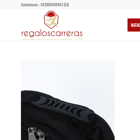
Contactanos : 0033564100963 (ES)
NATA