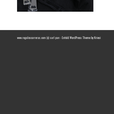
www.regaloscarreras.com (c) sarl pan -
Enfold WordPress Theme by Kriesi