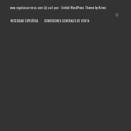
www.regaloscarreras.com (c) sarl pan -
Enfold WordPress Theme by Kriesi
NECESIDAD ESPECÍFICA
CONDICIONES GENERALES DE VENTA