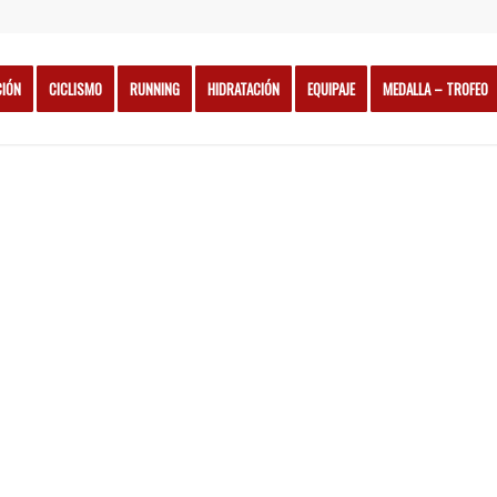
CIÓN
CICLISMO
RUNNING
HIDRATACIÓN
EQUIPAJE
MEDALLA – TROFEO