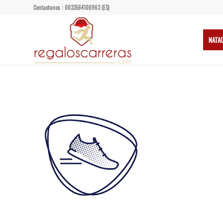
Contactanos : 0033564100963 (ES)
NATA