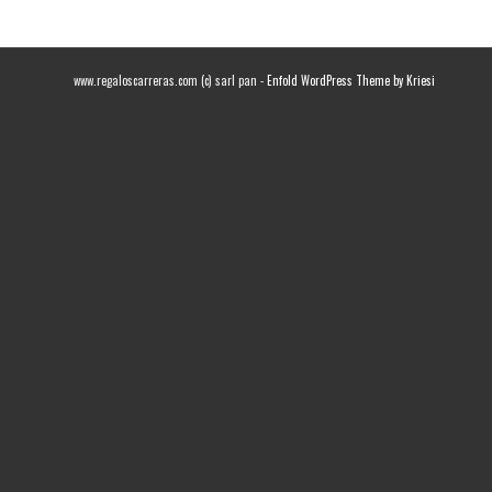
www.regaloscarreras.com (c) sarl pan -
Enfold WordPress Theme by Kriesi