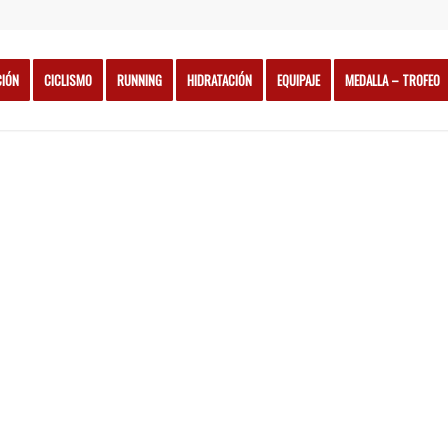
CIÓN
CICLISMO
RUNNING
HIDRATACIÓN
EQUIPAJE
MEDALLA – TROFEO