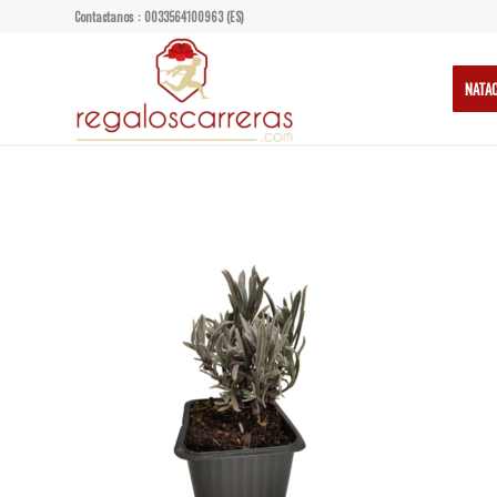
Contactanos : 0033564100963 (ES)
NATA