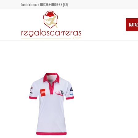
Contactanos : 0033564100963 (ES)
NATA