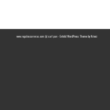
www.regaloscarreras.com (c) sarl pan -
Enfold WordPress Theme by Kriesi