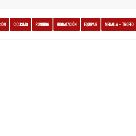
CIÓN
CICLISMO
RUNNING
HIDRATACIÓN
EQUIPAJE
MEDALLA – TROFEO