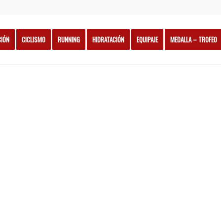
CIÓN
CICLISMO
RUNNING
HIDRATACIÓN
EQUIPAJE
MEDALLA – TROFEO