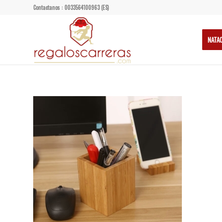
Contactanos : 0033564100963 (ES)
NATA