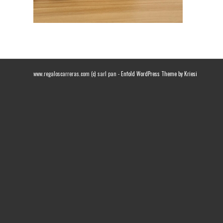
www.regaloscarreras.com (c) sarl pan -
Enfold WordPress Theme by Kriesi