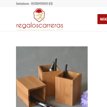
Contactanos : 0033564100963 (ES)
NATA