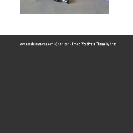
www.regaloscarreras.com (c) sarl pan -
Enfold WordPress Theme by Kriesi