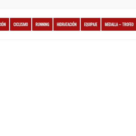
CIÓN
CICLISMO
RUNNING
HIDRATACIÓN
EQUIPAJE
MEDALLA – TROFEO