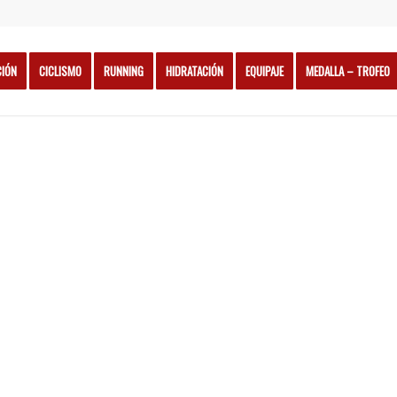
CIÓN
CICLISMO
RUNNING
HIDRATACIÓN
EQUIPAJE
MEDALLA – TROFEO