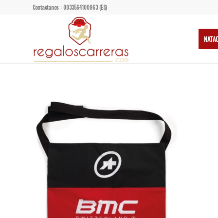
Contactanos : 0033564100963 (ES)
NATA