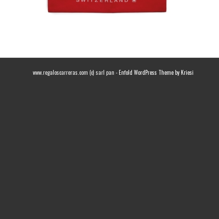
www.regaloscarreras.com (c) sarl pan -
Enfold WordPress Theme by Kriesi