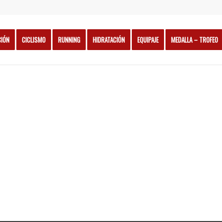
CIÓN
CICLISMO
RUNNING
HIDRATACIÓN
EQUIPAJE
MEDALLA – TROFEO