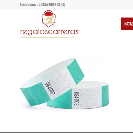
Contactanos : 0033564100963 (ES)
NATA