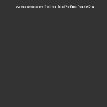
www.regaloscarreras.com (c) sarl pan -
Enfold WordPress Theme by Kriesi