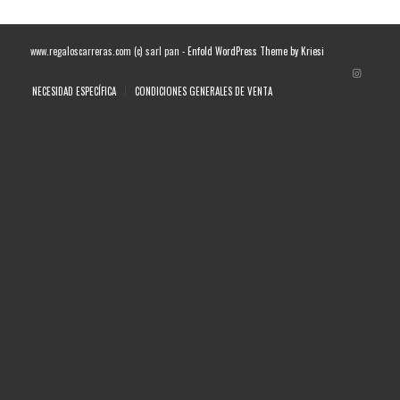
www.regaloscarreras.com (c) sarl pan -
Enfold WordPress Theme by Kriesi
NECESIDAD ESPECÍFICA
CONDICIONES GENERALES DE VENTA