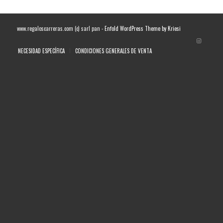
www.regaloscarreras.com (c) sarl pan -
Enfold WordPress Theme by Kriesi
NECESIDAD ESPECÍFICA
CONDICIONES GENERALES DE VENTA