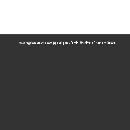
www.regaloscarreras.com (c) sarl pan -
Enfold WordPress Theme by Kriesi