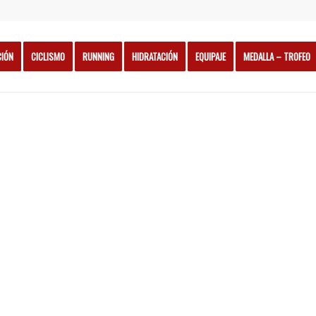
CIÓN
CICLISMO
RUNNING
HIDRATACIÓN
EQUIPAJE
MEDALLA – TROFEO