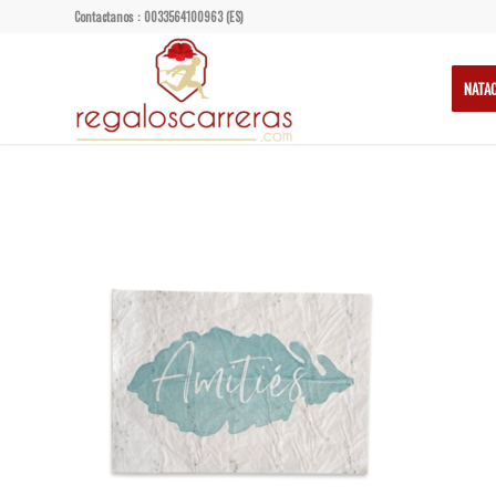
Contactanos : 0033564100963 (ES)
NATA