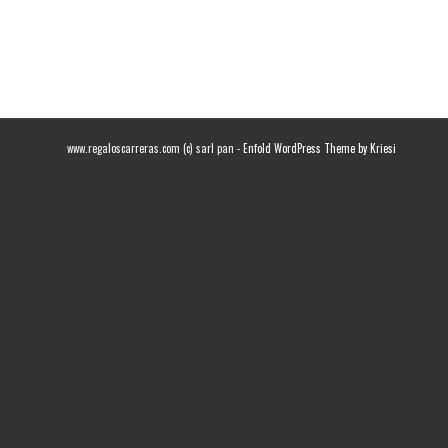
www.regaloscarreras.com (c) sarl pan -
Enfold WordPress Theme by Kriesi