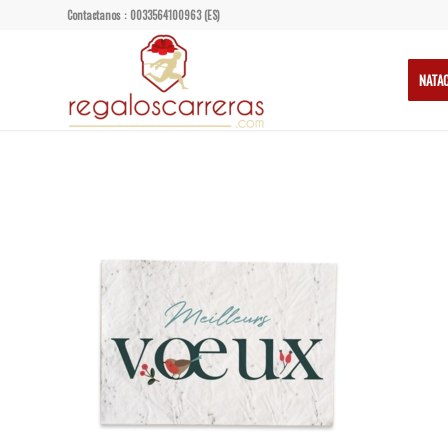
Contactanos : 0033564100963 (ES)
NATA