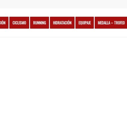
CIÓN
CICLISMO
RUNNING
HIDRATACIÓN
EQUIPAJE
MEDALLA – TROFEO