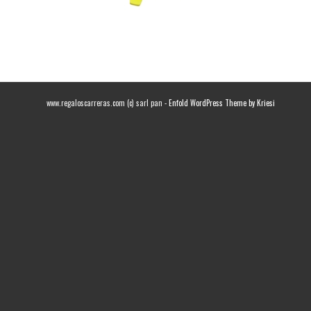
www.regaloscarreras.com (c) sarl pan -
Enfold WordPress Theme by Kriesi