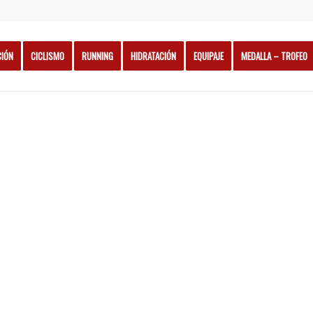
CIÓN
CICLISMO
RUNNING
HIDRATACIÓN
EQUIPAJE
MEDALLA – TROFEO