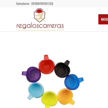
Contactanos : 0033564100963 (ES)
NATA