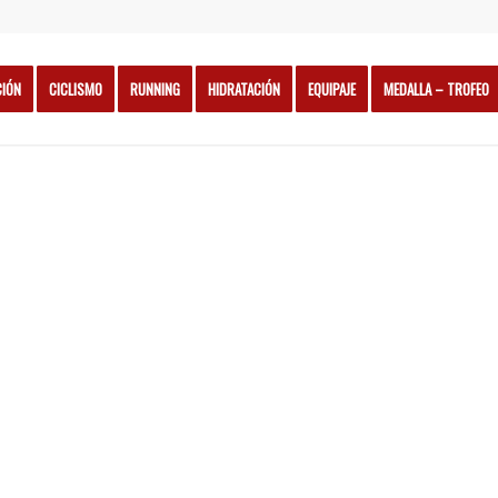
CIÓN
CICLISMO
RUNNING
HIDRATACIÓN
EQUIPAJE
MEDALLA – TROFEO