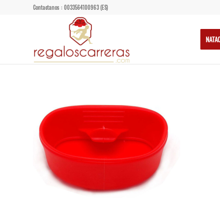
Contactanos : 0033564100963 (ES)
NATA