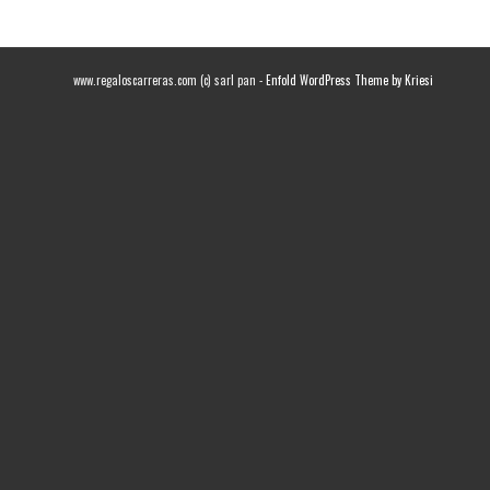
www.regaloscarreras.com (c) sarl pan -
Enfold WordPress Theme by Kriesi