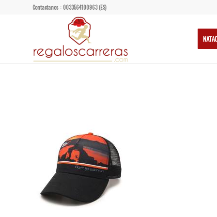
Contactanos : 0033564100963 (ES)
NATA