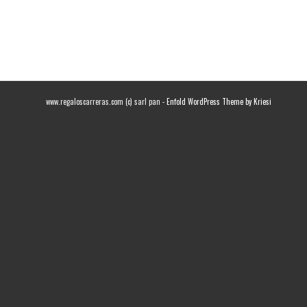
www.regaloscarreras.com (c) sarl pan -
Enfold WordPress Theme by Kriesi