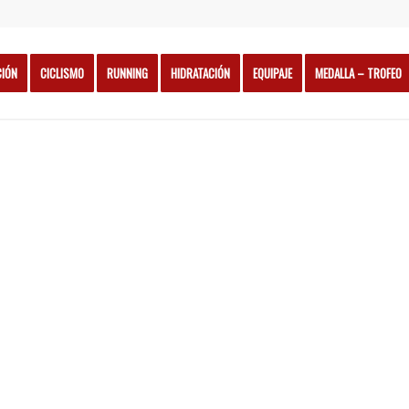
CIÓN
CICLISMO
RUNNING
HIDRATACIÓN
EQUIPAJE
MEDALLA – TROFEO