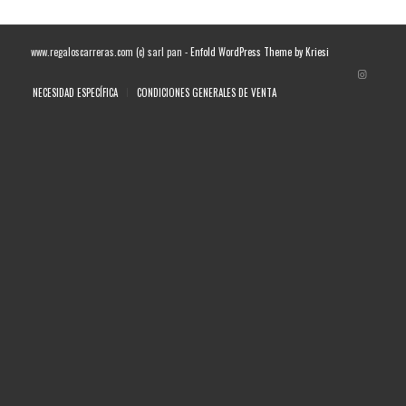
www.regaloscarreras.com (c) sarl pan -
Enfold WordPress Theme by Kriesi
NECESIDAD ESPECÍFICA
CONDICIONES GENERALES DE VENTA