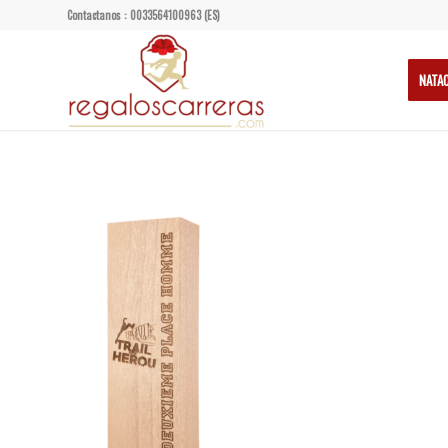
Contactanos : 0033564100963 (ES)
NATA