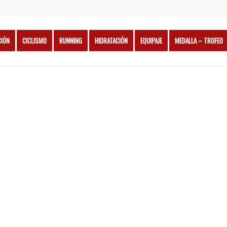
CIÓN
CICLISMO
RUNNING
HIDRATACIÓN
EQUIPAJE
MEDALLA – TROFEO