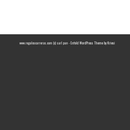
www.regaloscarreras.com (c) sarl pan -
Enfold WordPress Theme by Kriesi