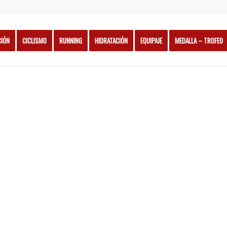
CIÓN
CICLISMO
RUNNING
HIDRATACIÓN
EQUIPAJE
MEDALLA – TROFEO