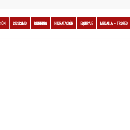
CIÓN
CICLISMO
RUNNING
HIDRATACIÓN
EQUIPAJE
MEDALLA – TROFEO