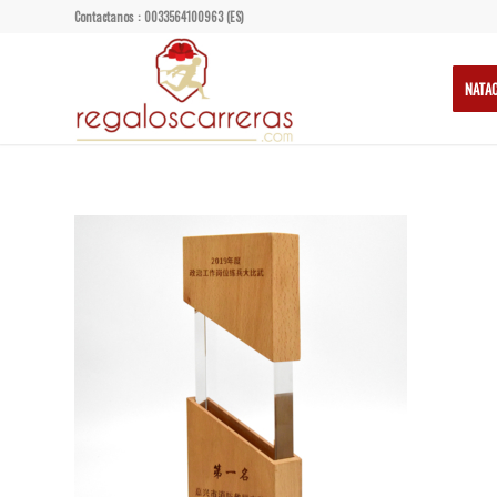
Contactanos : 0033564100963 (ES)
NATA