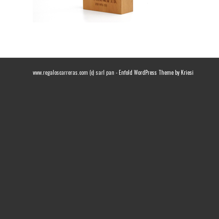
www.regaloscarreras.com (c) sarl pan -
Enfold WordPress Theme by Kriesi