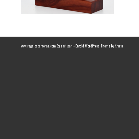
www.regaloscarreras.com (c) sarl pan -
Enfold WordPress Theme by Kriesi