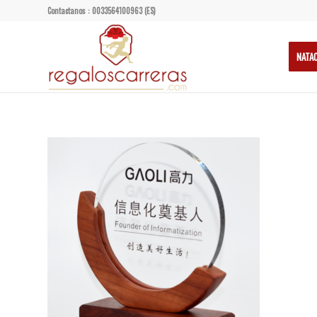
Contactanos : 0033564100963 (ES)
NATA