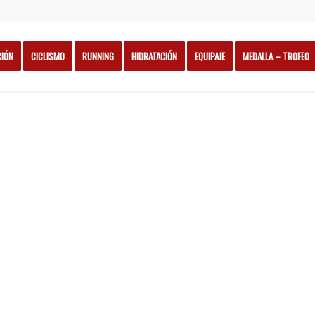
CIÓN
CICLISMO
RUNNING
HIDRATACIÓN
EQUIPAJE
MEDALLA – TROFEO