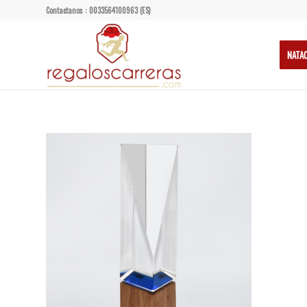
Contactanos : 0033564100963 (ES)
NATA