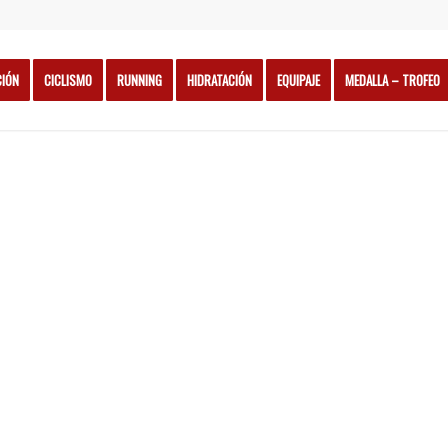
CIÓN
CICLISMO
RUNNING
HIDRATACIÓN
EQUIPAJE
MEDALLA – TROFEO