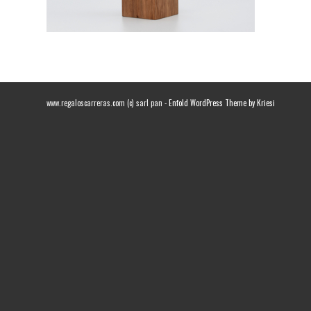
www.regaloscarreras.com (c) sarl pan -
Enfold WordPress Theme by Kriesi