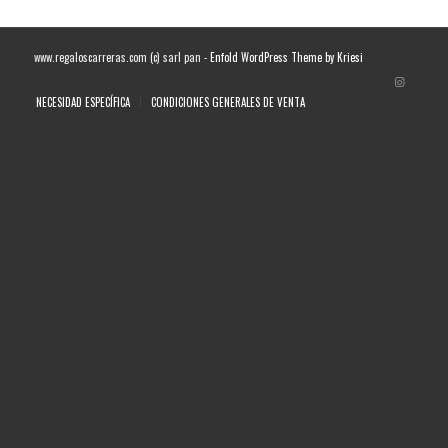
www.regaloscarreras.com (c) sarl pan -
Enfold WordPress Theme by Kriesi
NECESIDAD ESPECÍFICA
CONDICIONES GENERALES DE VENTA