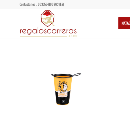
Contactanos : 0033564100963 (ES)
NATA