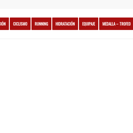
CIÓN
CICLISMO
RUNNING
HIDRATACIÓN
EQUIPAJE
MEDALLA – TROFEO