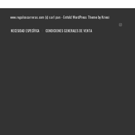
www.regaloscarreras.com (c) sarl pan -
Enfold WordPress Theme by Kriesi
NECESIDAD ESPECÍFICA
CONDICIONES GENERALES DE VENTA