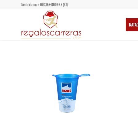
Contactanos : 0033564100963 (ES)
NATA