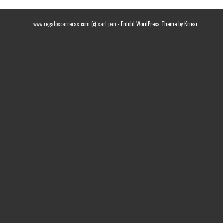
www.regaloscarreras.com (c) sarl pan -
Enfold WordPress Theme by Kriesi