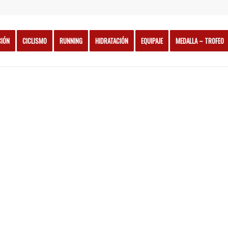
CIÓN
CICLISMO
RUNNING
HIDRATACIÓN
EQUIPAJE
MEDALLA – TROFEO