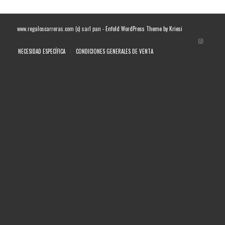
www.regaloscarreras.com (c) sarl pan -
Enfold WordPress Theme by Kriesi
NECESIDAD ESPECÍFICA
CONDICIONES GENERALES DE VENTA