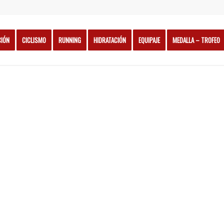
CIÓN
CICLISMO
RUNNING
HIDRATACIÓN
EQUIPAJE
MEDALLA – TROFEO