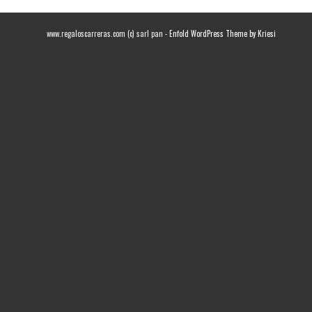
www.regaloscarreras.com (c) sarl pan -
Enfold WordPress Theme by Kriesi