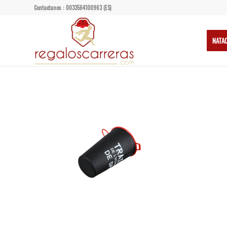
Contactanos : 0033564100963 (ES)
NATA