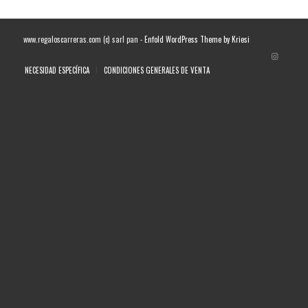
www.regaloscarreras.com (c) sarl pan -
Enfold WordPress Theme by Kriesi
NECESIDAD ESPECÍFICA
CONDICIONES GENERALES DE VENTA