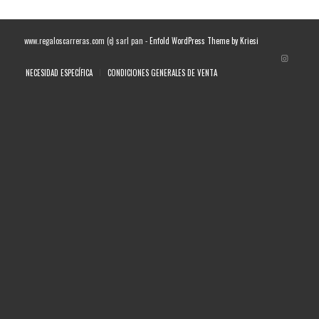
www.regaloscarreras.com (c) sarl pan -
Enfold WordPress Theme by Kriesi
NECESIDAD ESPECÍFICA
CONDICIONES GENERALES DE VENTA