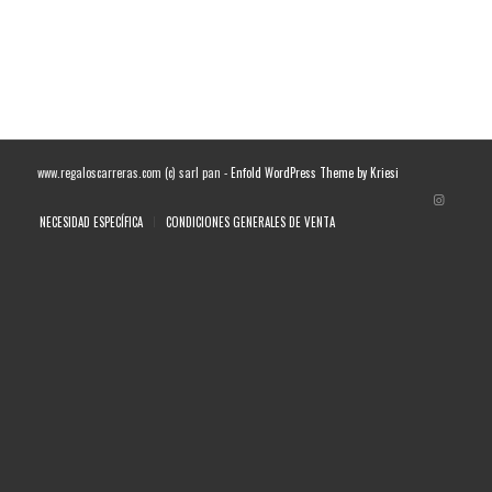
www.regaloscarreras.com (c) sarl pan -
Enfold WordPress Theme by Kriesi
NECESIDAD ESPECÍFICA
CONDICIONES GENERALES DE VENTA