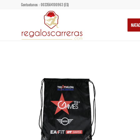
Contactanos : 0033564100963 (ES)
NATA