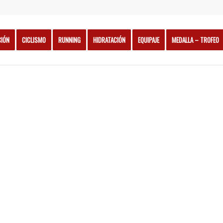
CIÓN
CICLISMO
RUNNING
HIDRATACIÓN
EQUIPAJE
MEDALLA – TROFEO