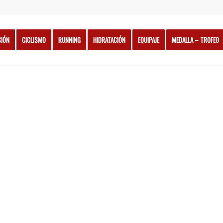
CIÓN
CICLISMO
RUNNING
HIDRATACIÓN
EQUIPAJE
MEDALLA – TROFEO