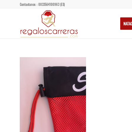
Contactanos : 0033564100963 (ES)
NATA