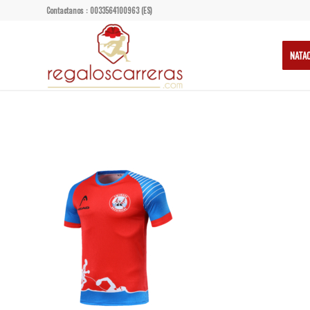
Contactanos : 0033564100963 (ES)
NATA