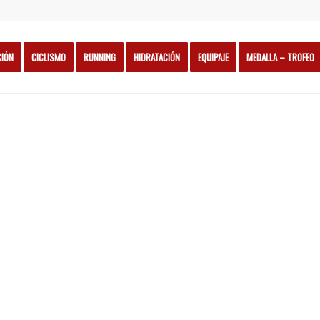
CIÓN
CICLISMO
RUNNING
HIDRATACIÓN
EQUIPAJE
MEDALLA – TROFEO