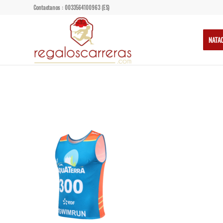
Contactanos : 0033564100963 (ES)
NATA