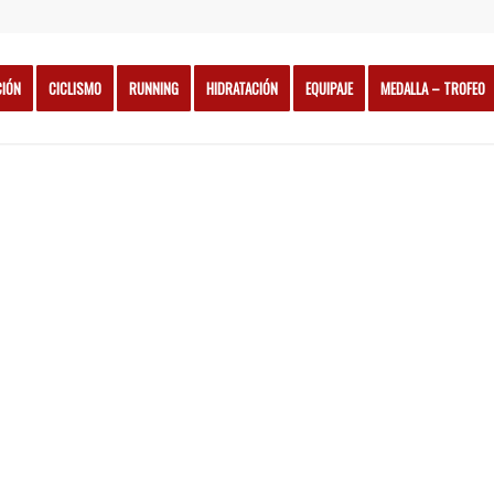
CIÓN
CICLISMO
RUNNING
HIDRATACIÓN
EQUIPAJE
MEDALLA – TROFEO