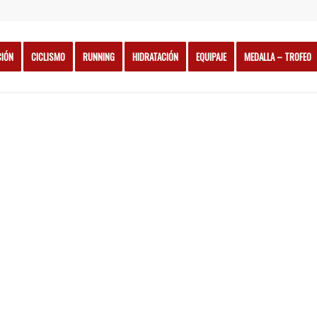
CIÓN
CICLISMO
RUNNING
HIDRATACIÓN
EQUIPAJE
MEDALLA – TROFEO