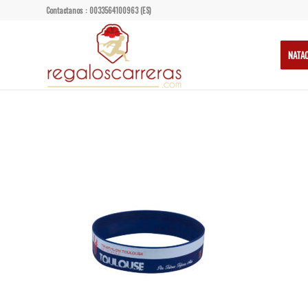
Contactanos : 0033564100963 (ES)
NATA