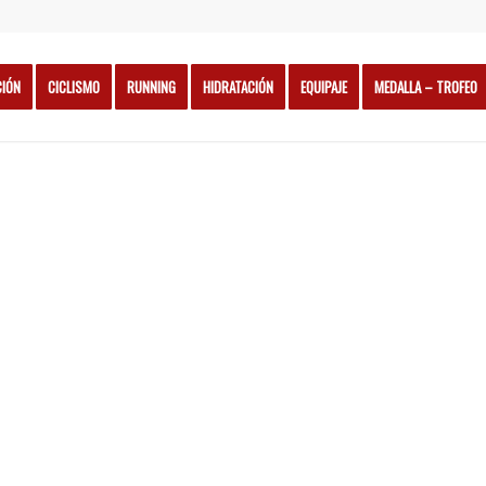
CIÓN
CICLISMO
RUNNING
HIDRATACIÓN
EQUIPAJE
MEDALLA – TROFEO