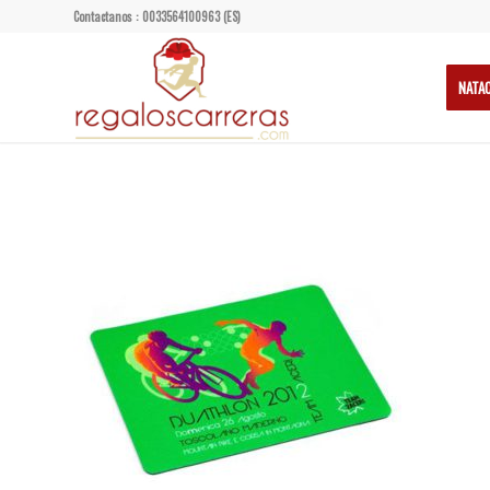
Contactanos : 0033564100963 (ES)
NATA