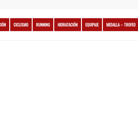
CIÓN
CICLISMO
RUNNING
HIDRATACIÓN
EQUIPAJE
MEDALLA – TROFEO