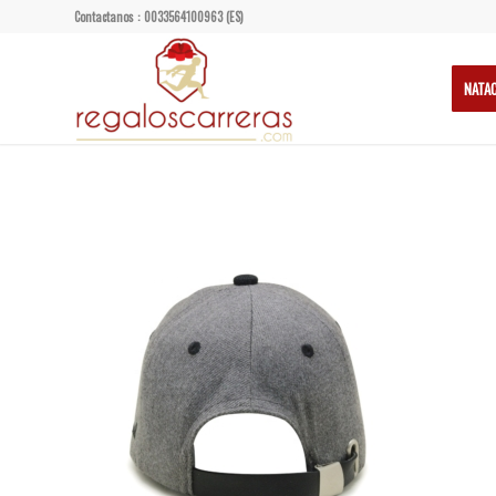
Contactanos : 0033564100963 (ES)
NATA