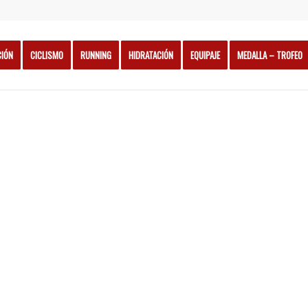
CIÓN
CICLISMO
RUNNING
HIDRATACIÓN
EQUIPAJE
MEDALLA – TROFEO