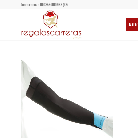
Contactanos : 0033564100963 (ES)
NATA