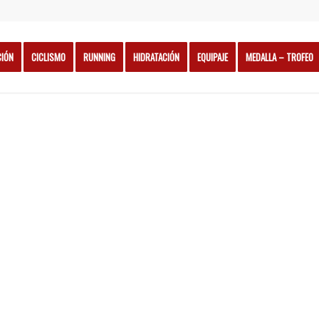
CIÓN
CICLISMO
RUNNING
HIDRATACIÓN
EQUIPAJE
MEDALLA – TROFEO