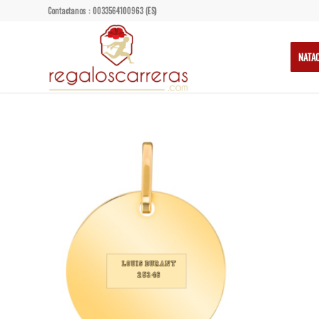
Contactanos : 0033564100963 (ES)
NATA