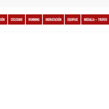
CIÓN
CICLISMO
RUNNING
HIDRATACIÓN
EQUIPAJE
MEDALLA – TROFEO