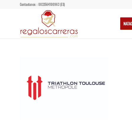
Contactanos : 0033564100963 (ES)
NATA