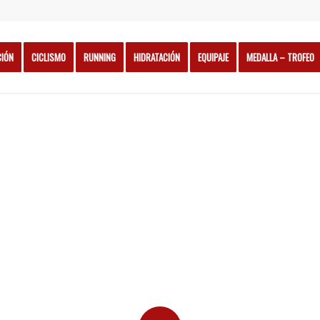
CIÓN
CICLISMO
RUNNING
HIDRATACIÓN
EQUIPAJE
MEDALLA – TROFEO