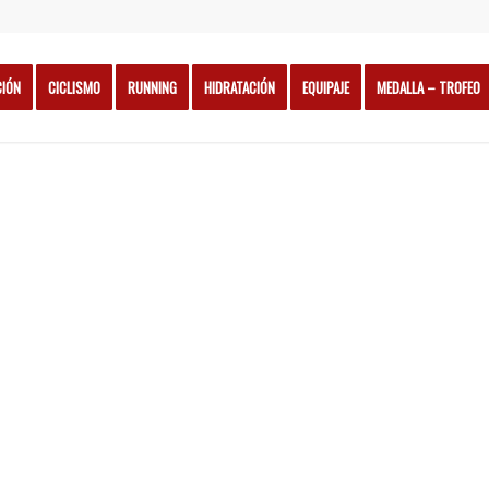
CIÓN
CICLISMO
RUNNING
HIDRATACIÓN
EQUIPAJE
MEDALLA – TROFEO