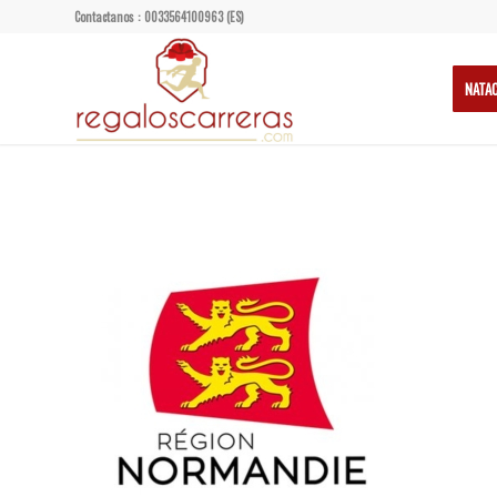
Contactanos : 0033564100963 (ES)
NATA